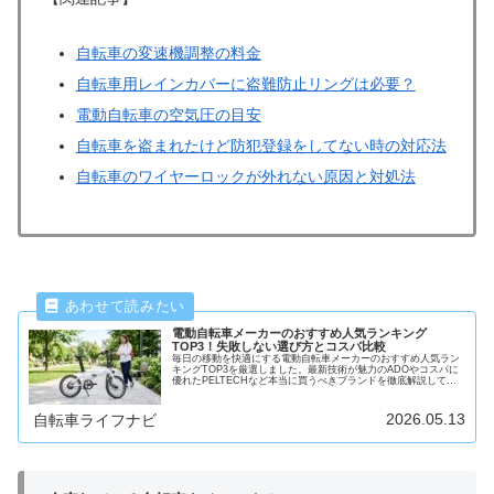
自転車の変速機調整の料金
自転車用レインカバーに盗難防止リングは必要？
電動自転車の空気圧の目安
自転車を盗まれたけど防犯登録をしてない時の対応法
自転車のワイヤーロックが外れない原因と対処法
電動自転車メーカーのおすすめ人気ランキング
TOP3！失敗しない選び方とコスパ比較
毎日の移動を快適にする電動自転車メーカーのおすすめ人気ラン
キングTOP3を厳選しました。最新技術が魅力のADOやコスパに
優れたPELTECHなど本当に買うべきブランドを徹底解説してい
ます。通勤や買い物など目的別の失敗しない選び方も紹介してい
るのであなたにぴったりの1台が必ず見つかります。
2026.05.13
自転車ライフナビ