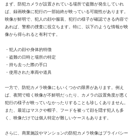
まず、防犯カメラが設置されている場所で盗難が発生していれ
ば、録画映像に犯行の一部始終が映っている可能性があります。
映像が鮮明で、犯人の顔や服装、犯行の様子が確認できる内容で
あれば、警察の捜査に役立ちます。特に、以下のような情報が映
像から得られると有利です。
・犯人の顔や身体的特徴
・盗難の日時と場所の特定
・持ち去った際の手口
・使用された車両や道具
一方で、防犯カメラ映像にもいくつかの限界があります。例え
ば、夜間で暗く映像が不鮮明だったり、カメラの設置角度が悪く
犯行の様子が映っていなかったりすることも珍しくありません。
また、最近はマスクや帽子、フードを被って顔を隠す犯人も多
く、映像だけでは個人特定が難しいケースもあります。
さらに、商業施設やマンションの防犯カメラ映像はプライバシー