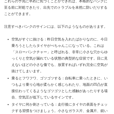
これらの予兆に早めに気づくことができれば、本格的なパンクに
至る前に対処できたり、出先でのトラブルを未然に防いだりする
ことができます。
注意すべきパンクのサインには、以下のようなものがあります。
空気がすぐに抜ける：昨日空気を入れたばかりなのに、今日
乗ろうとしたらタイヤがぺちゃんこになっている。これは
「スローパンクチャー」と呼ばれる、非常に小さな穴からゆ
っくりと空気が漏れている状態の典型的な症状です。目に見
えないほどの小さな傷でも、放置すればいずれ完全に空気が
抜けてしまいます。
乗るとフワフワ、ゴツゴツする：自転車に乗ったときに、い
つもより乗り心地が柔らかく感じられたり、地面の凹凸が直
接伝わってくるようなゴツゴツとした感触があったりする場
合、空気圧が低下しているサインです。
タイヤに何か刺さっている：走行後にタイヤの表面をチェッ
クする習慣をつけましょう。小さなガラス片、金属片、鋭い