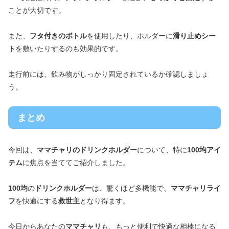
ことが大切です。
また、
フタ付きのボトル
を使用したり、ホルダーに
滑り止めシー
ト
を敷いたりするのも効果的です。
走行前には、飲み物がしっかり固定されているか確認しましょ
う。
まとめ
今回は、
ママチャリのドリンクホルダー
について、特に
100均アイ
テム
に焦点を当ててご紹介しました。
100均
の
ドリンクホルダー
は、驚くほど多機能で、
ママチャリライ
フ
を快適にする
救世主
となり得ます。
今日からあなたの
ママチャリ
も、もっと便利で快適な相棒になる