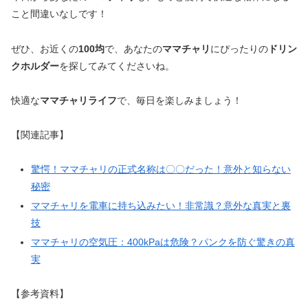
こと間違いなしです！
ぜひ、お近くの
100均
で、あなたの
ママチャリ
にぴったりの
ドリン
クホルダー
を探してみてくださいね。
快適な
ママチャリライフ
で、毎日を楽しみましょう！
【関連記事】
驚愕！ママチャリの正式名称は〇〇だった！意外と知らない
秘密
ママチャリを電車に持ち込みたい！非常識？意外な真実と裏
技
ママチャリの空気圧：400kPaは危険？パンクを防ぐ驚きの真
実
【参考資料】