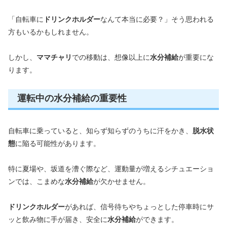
「自転車に
ドリンクホルダー
なんて本当に必要？」そう思われる
方もいるかもしれません。
しかし、
ママチャリ
での移動は、想像以上に
水分補給
が重要にな
ります。
運転中の水分補給の重要性
自転車に乗っていると、知らず知らずのうちに汗をかき、
脱水状
態
に陥る可能性があります。
特に夏場や、坂道を漕ぐ際など、運動量が増えるシチュエーショ
ンでは、こまめな
水分補給
が欠かせません。
ドリンクホルダー
があれば、信号待ちやちょっとした停車時にサ
ッと飲み物に手が届き、安全に
水分補給
ができます。