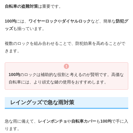
自転車の盗難対策
は重要です。
100均
には、
ワイヤーロック
や
ダイヤルロック
など、簡単な
防犯グ
ッズ
も揃っています。
複数のロックを組み合わせることで、防犯効果を高めることがで
きます。
100均
のロックは補助的な役割と考えるのが賢明です。高価な
自転車には、より頑丈な鍵の使用をおすすめします。
レイングッズで急な雨対策
急な雨に備えて、
レインポンチョ
や
自転車カバー
も
100均
で手に入
ります。