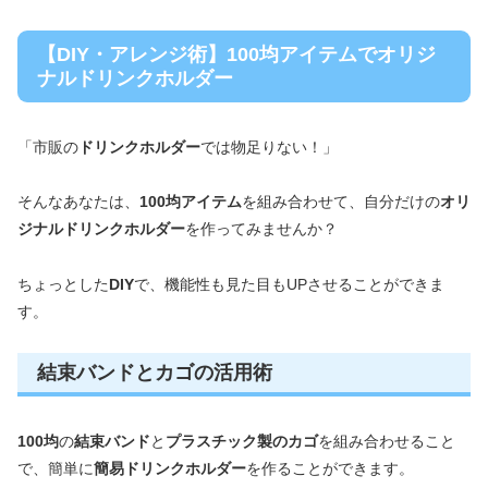
【DIY・アレンジ術】100均アイテムでオリジ
ナルドリンクホルダー
「市販の
ドリンクホルダー
では物足りない！」
そんなあなたは、
100均アイテム
を組み合わせて、自分だけの
オリ
ジナルドリンクホルダー
を作ってみませんか？
ちょっとした
DIY
で、機能性も見た目もUPさせることができま
す。
結束バンドとカゴの活用術
100均
の
結束バンド
と
プラスチック製のカゴ
を組み合わせること
で、簡単に
簡易ドリンクホルダー
を作ることができます。