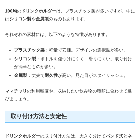
100均
の
ドリンクホルダー
は、プラスチック製が多いですが、中に
は
シリコン製
や
金属製
のものもあります。
それぞれの素材には、以下のような特徴があります。
プラスチック製
：軽量で安価。デザインの選択肢が多い。
シリコン製
：ボトルを傷つけにくく、滑りにくい。取り付け
が簡単なものが多い。
金属製
：丈夫で
耐久性
が高い。見た目がスタイリッシュ。
ママチャリ
の利用頻度や、収納したい飲み物の種類に合わせて選
びましょう。
取り付け方法と安定性
ドリンクホルダー
の取り付け方法は、大きく分けて
バンド式
と
ネ