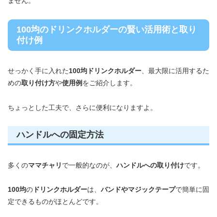
ません。
100均のドリンクホルダーの賢い活用術と取り
付け例
せっかく手に入れた
100均ドリンクホルダー
、最大限に活用するた
めの
取り付け方
や
使用例
をご紹介します。
ちょっとした工夫で、さらに便利になりますよ。
ハンドルへの固定方法
多くの
ママチャリ
で一般的なのが、
ハンドルへの取り付け
です。
100均
の
ドリンクホルダー
は、
バンドやマジックテープ
で簡単に固
定できるものがほとんどです。