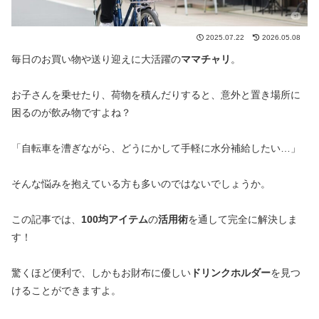
2025.07.22
2026.05.08
毎日のお買い物や送り迎えに大活躍の
ママチャリ
。
お子さんを乗せたり、荷物を積んだりすると、意外と置き場所に
困るのが飲み物ですよね？
「自転車を漕ぎながら、どうにかして手軽に水分補給したい…」
そんな悩みを抱えている方も多いのではないでしょうか。
この記事では、
100均アイテム
の
活用術
を通して完全に解決しま
す！
驚くほど便利で、しかもお財布に優しい
ドリンクホルダー
を見つ
けることができますよ。