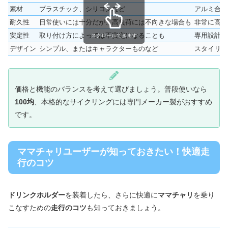
素材
プラスチック、シリコンなど
アルミ合金
耐久性
日常使いには十分だが、高負荷には不向きな場合も
非常に高く
安定性
取り付け方によっては不安定になることも
専用設計で
スクロールできます
デザイン
シンプル、またはキャラクターものなど
スタイリッ
価格と機能のバランスを考えて選びましょう。普段使いなら
100均
、本格的なサイクリングには専門メーカー製がおすすめ
です。
ママチャリユーザーが知っておきたい！快適走
行のコツ
ドリンクホルダー
を装着したら、さらに快適に
ママチャリ
を乗り
こなすための
走行のコツ
も知っておきましょう。