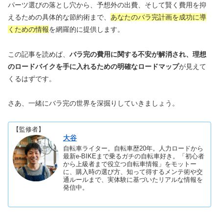
パーツ選びの落とし穴から、予想外の出費、そして賢く費用を抑
えるための具体的な節約術まで、
あなたのバラ完計画を成功に導
くための情報
を網羅的に提供します。
この記事を読めば、
バラ完の費用に関する不安が解消され、理想
のロードバイクを手に入れるための明確なロードマップ
が見えて
くるはずです。
さあ、一緒にバラ完の世界を深掘りしていきましょう。
【監修者】
大谷
自転車ライター。自転車歴20年。人力ロードから
最新e-BIKEまで乗るガチの自転車好き。「初心者
から上級者まで役立つ自転車情報」をモットー
に、購入時の選び方、知って得するメンテ術や交
通ルールまで、実体験に基づいたリアルな情報を
発信中。