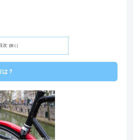
目次
方は？