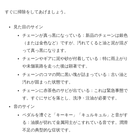
すぐに掃除をしてあげましょう。
見た目のサイン
チェーンが真っ黒になっている：新品のチェーンは銀色
（または金色など）ですが、汚れてくると油と泥が混ざ
って真っ黒になります。
チェーンやギアに泥や砂が付着している：特に雨上がり
や未舗装路を走った後は顕著です。
チェーンのコマの間に黒い塊が詰まっている：古い油と
汚れが固まった状態です。
チェーンに赤茶色のサビが出ている：これは緊急事態で
す。すぐにサビを落とし、洗浄・注油が必要です。
音のサイン
ペダルを漕ぐと「キーキー」「キュルキュル」と音がす
る：油膜が切れて金属同士がこすれている音です。潤滑
不足の典型的な症状です。