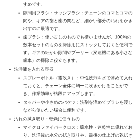
すめです。
隙間用ブラシ・サッシブラシ：チェーンのコマとコマの
間や、ギアの歯と歯の間など、細かい部分の汚れをかき
出すのに最適です。
歯ブラシ：使い古しのものでも構いませんが、100均の
数本セットのものを掃除用にストックしておくと便利で
す。ギアの細かい隙間やプーリー（変速機にある小さな
歯車）の掃除に役立ちます。
洗浄液を入れる容器
スプレーボトル（霧吹き）：中性洗剤を水で薄めて入れ
ておくと、チェーン全体に均一に吹きかけることがで
き、作業効率が格段にアップします。
タッパーや小さめのバケツ：洗剤を溜めてブラシを浸し
ながら使いたい場合に便利です。
汚れの拭き取り・乾燥に使うもの
マイクロファイバークロス：吸水性・速乾性に優れてお
り、洗浄後の水分の拭き取りや、最後の仕上げの乾拭き