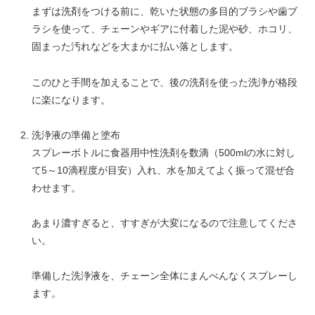
まずは洗剤をつける前に、乾いた状態の多目的ブラシや歯ブ
ラシを使って、チェーンやギアに付着した泥や砂、ホコリ、
固まった汚れなどを大まかに払い落とします。
このひと手間を加えることで、後の洗剤を使った洗浄が格段
に楽になります。
洗浄液の準備と塗布
スプレーボトルに食器用中性洗剤を数滴（500mlの水に対し
て5～10滴程度が目安）入れ、水を加えてよく振って混ぜ合
わせます。
あまり濃すぎると、すすぎが大変になるので注意してくださ
い。
準備した洗浄液を、チェーン全体にまんべんなくスプレーし
ます。