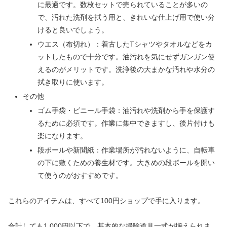
に最適です。数枚セットで売られていることが多いの
で、汚れた洗剤を拭う用と、きれいな仕上げ用で使い分
けると良いでしょう。
ウエス（布切れ）：着古したTシャツやタオルなどをカ
ットしたもので十分です。油汚れを気にせずガンガン使
えるのがメリットです。洗浄後の大まかな汚れや水分の
拭き取りに使います。
その他
ゴム手袋・ビニール手袋：油汚れや洗剤から手を保護す
るために必須です。作業に集中できますし、後片付けも
楽になります。
段ボールや新聞紙：作業場所が汚れないように、自転車
の下に敷くための養生材です。大きめの段ボールを開い
て使うのがおすすめです。
これらのアイテムは、すべて100円ショップで手に入ります。
合計しても1,000円以下で、基本的な掃除道具一式が揃えられま