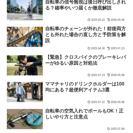
自転車の信号無視は後日呼び出しされ
る？確率やいつ届くか徹底解説
2025.05.22
2026.05.09
自転車のチェーンが外れた！前後両方
とも外れた場合の直し方と予防策を解
説
2025.04.30
2025.07.23
【緊急】クロスバイクのブレーキレバ
ーがゆるい原因と対処法
2025.07.23
2026.05.08
ママチャリのドリンクホルダーは100
均にある？超便利アイテム3選
2025.07.22
2026.05.08
自転車の空気入れでボールもOK！正
しいやり方と注意点
2025.07.08