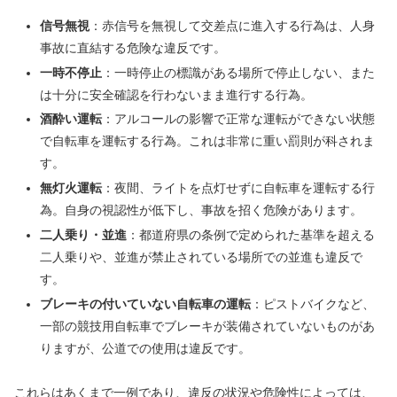
信号無視
：赤信号を無視して交差点に進入する行為は、人身
事故に直結する危険な違反です。
一時不停止
：一時停止の標識がある場所で停止しない、また
は十分に安全確認を行わないまま進行する行為。
酒酔い運転
：アルコールの影響で正常な運転ができない状態
で自転車を運転する行為。これは非常に重い罰則が科されま
す。
無灯火運転
：夜間、ライトを点灯せずに自転車を運転する行
為。自身の視認性が低下し、事故を招く危険があります。
二人乗り・並進
：都道府県の条例で定められた基準を超える
二人乗りや、並進が禁止されている場所での並進も違反で
す。
ブレーキの付いていない自転車の運転
：ピストバイクなど、
一部の競技用自転車でブレーキが装備されていないものがあ
りますが、公道での使用は違反です。
これらはあくまで一例であり、違反の状況や危険性によっては、