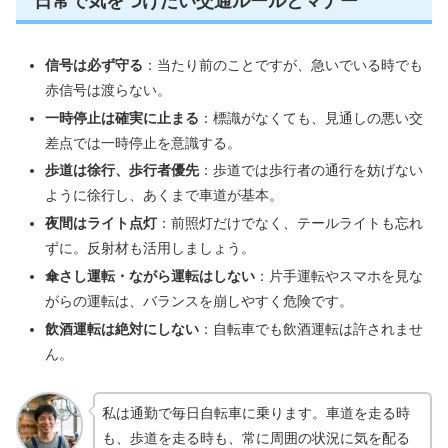
日常で気をつけたい交通ルールとマナー
信号は必ず守る
：当たり前のことですが、急いでいる時でも
赤信号は渡らない。
一時停止は確実に止まる
：標識がなくても、見通しの悪い交
差点では一時停止を意識する。
歩道は徐行、歩行者優先
：歩道では歩行者の通行を妨げない
ように徐行し、あくまで車道が基本。
夜間はライト点灯
：前照灯だけでなく、テールライトも忘れ
ずに。反射材も活用しましょう。
傘さし運転・ながら運転はしない
：片手運転やスマホを見な
がらの運転は、バランスを崩しやすく危険です。
飲酒運転は絶対にしない
：自転車でも飲酒運転は許されませ
ん。
私は通勤で毎日自転車に乗ります。車道を走る時
も、歩道を走る時も、常に周囲の状況に気を配る