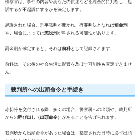
検察官は、事件の内容やあなたの供述などを総合的に判断し、起
訴するか不起訴にするかを決定します。
起訴された場合、刑事裁判が開かれ、有罪判決となれば
罰金刑
や、場合によっては
懲役刑
が科される可能性があります。
罰金刑が確定すると、それは
前科
として記録されます。
前科は、その後の社会生活に影響を及ぼす可能性も否定できませ
ん。
裁判所への出頭命令と手続き
赤切符を交付される際、多くの場合、警察署への出頭や、裁判所
からの
呼び出し（出頭命令）
があることを告げられます。
裁判所から出頭命令があった場合は、指定された日時に必ず出頭